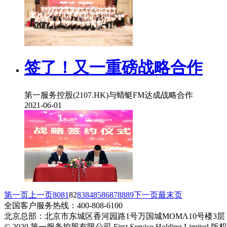
签了！又一重磅战略合作
第一服务控股(2107.HK)与蜻蜓FM达成战略合作
2021-06-01
第一页
上一页
80
81
82
83
84
85
86
87
88
89
下一页
最末页
全国客户服务热线：400-808-6100
北京总部：北京市东城区香河园路1号万国城MOMΛ10号楼3层
© 2020 第一服务控股有限公司 First Service Holding Limited 