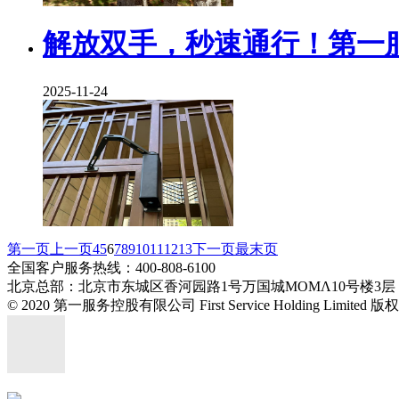
解放双手，秒速通行！第一
2025-11-24
第一页
上一页
4
5
6
7
8
9
10
11
12
13
下一页
最末页
全国客户服务热线：400-808-6100
北京总部：北京市东城区香河园路1号万国城MOMΛ10号楼3层
© 2020 第一服务控股有限公司 First Service Holding Limited 